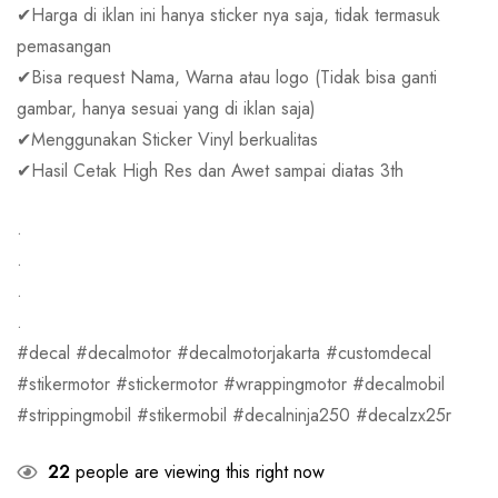
✔Harga di iklan ini hanya sticker nya saja, tidak termasuk
pemasangan
✔Bisa request Nama, Warna atau logo (Tidak bisa ganti
gambar, hanya sesuai yang di iklan saja)
✔Menggunakan Sticker Vinyl berkualitas
✔Hasil Cetak High Res dan Awet sampai diatas 3th
.
.
.
.
#decal #decalmotor #decalmotorjakarta #customdecal
#stikermotor #stickermotor #wrappingmotor #decalmobil
#strippingmobil #stikermobil #decalninja250 #decalzx25r
22
people are viewing this right now