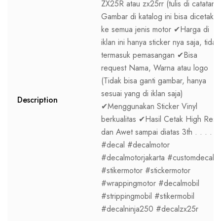
ZX25R atau zx25rr (tulis di catatan)
Gambar di katalog ini bisa dicetak
ke semua jenis motor ✔Harga di
iklan ini hanya sticker nya saja, tidak
termasuk pemasangan ✔Bisa
request Nama, Warna atau logo
(Tidak bisa ganti gambar, hanya
sesuai yang di iklan saja)
Description
✔Menggunakan Sticker Vinyl
berkualitas ✔Hasil Cetak High Res
dan Awet sampai diatas 3th . . . .
#decal #decalmotor
#decalmotorjakarta #customdecal
#stikermotor #stickermotor
#wrappingmotor #decalmobil
#strippingmobil #stikermobil
#decalninja250 #decalzx25r