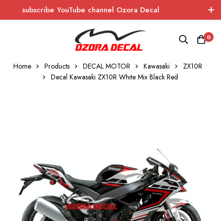
subscribe YouTube channel Ozora Decal
Log In / Sign Up
instagram
facebook
0
OZORA DECAL
Wrapping - Sticker - Carbon
Home
Products
DECAL MOTOR
Kawasaki
ZX10R
Decal Kawasaki ZX10R White Mix Black Red