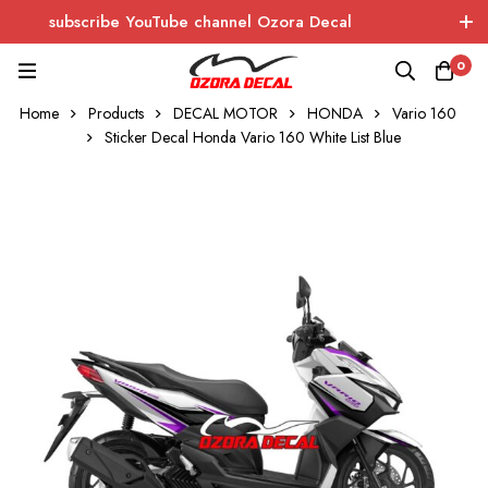
subscribe YouTube channel Ozora Decal
Log In / Sign Up
instagram
facebook
0
Home
Products
DECAL MOTOR
HONDA
Vario 160
OZORA DECAL
Wrapping - Sticker - Carbon
Sticker Decal Honda Vario 160 White List Blue